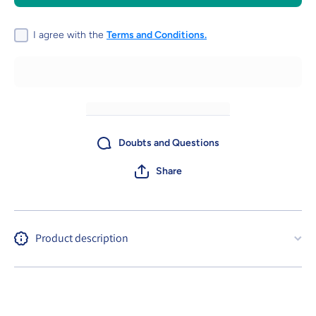
+6 -
+6 -
Pato,
Pato,
Atún y
Atún y
Salmon
Salmon
I agree with the
Terms and Conditions.
Doubts and Questions
Share
Product description