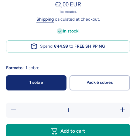
€2,00 EUR
Tax included.
Shipping
calculated at checkout.
In stock!
Spend
€44,99
to
FREE SHIPPING
Formato:
1 sobre
1 sobre
Pack 6 sobres
Decrease
Increase
quantity
quantity
for
for
Creamy
Creamy
Cat
Cat
Add to cart
Ageing
Ageing