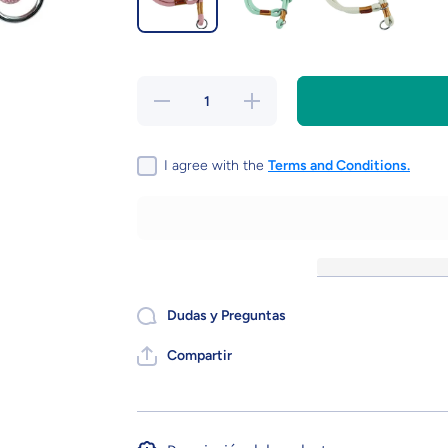
Reducir
Aumentar
cantidad
cantidad
para
para
Collar
Collar
Eco de
Eco de
I agree with the
Terms and Conditions.
Lazo -
Lazo -
Varios
Varios
Colores
Colores
Dudas y Preguntas
Compartir